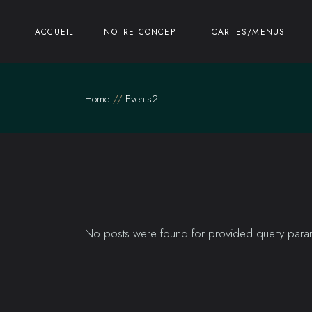
Skip
to
the
Avis
ACCUEIL
NOTRE CONCEPT
CARTES/MENUS
content
Contact
Notre Boucher
Avis
Home
Events2
Nos Établissements
Contact
Notre Boucher
Nos Établissements
No posts were found for provided query para